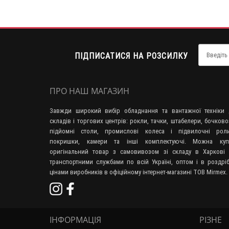
ПІДПИСАТИСЯ НА РОЗСИЛКУ
ПРО НАШ МАГАЗИН
Завжди широкий вибір обладнання та вантажної техніки 
складів і торгових центрів: рокли, тачки, штабелери, бочково
підйомні столи, промислові колеса і підвилочні роли
покришки, камери та інші комплектуючі. Можна куп
оригінальний товар з самовивозом зі складу в Харкові 
транспортними службами по всій Україні, оптом і в роздрі
цінами виробників в офіційному інтернет-магазині ТОВ Mirmex.
ІНФОРМАЦІЯ
РІЗНЕ