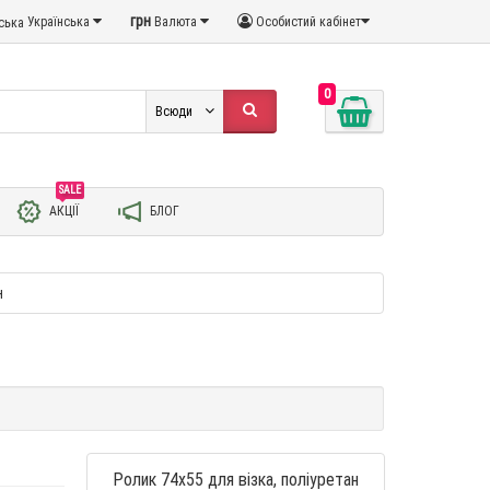
грн
Українська
Валюта
Особистий кабінет
0
Всюди
SALE
АКЦІЇ
БЛОГ
н
Ролик 74х55 для візка, поліуретан