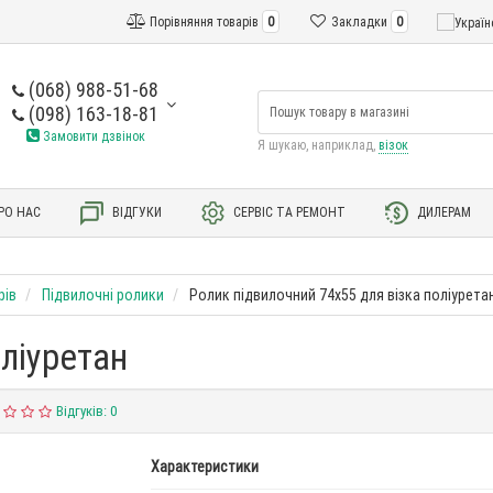
Порівняння товарів
0
Закладки
0
(068) 988-51-68
(098) 163-18-81
Замовити дзвінок
Я шукаю, наприклад,
візок
РО НАС
ВІДГУКИ
СЕРВІС ТА РЕМОНТ
ДИЛЕРАМ
рів
Підвилочні ролики
Ролик підвилочний 74х55 для візка поліурета
оліуретан
Відгуків: 0
Характеристики