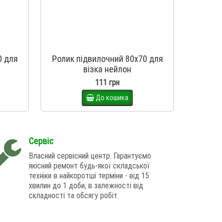
0 для
Ролик підвилочний 80х70 для
Ролик 
візка нейлон
111 грн
До кошика
Сервіс
Власний сервісний центр. Гарантуємо
якісний ремонт будь-якої складської
техніки в найкоротші терміни - від 15
хвилин до 1 доби, в залежності від
складності та обсягу робіт.