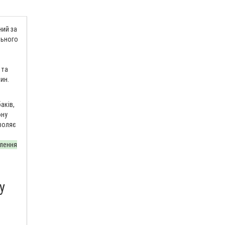
ний за
льного
 та
ин.
баків,
ону
зволяє
влення
у