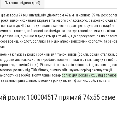
Питання - відповідь (0)
 діаметром 74 мм, внутрішнім діаметром 47 мм і шириною 55 мм розробле
х рокл, вилочних навантажувачів та іншого складського, ремонтно-будіве
антажів до 450 кг. Таку навантаженність гарантують сучасні та надійні
мислові колеса, нейлонові, поліамідні та поліуретанові ролики для візка
луговування, відмінно підходять для техніки, що пересувається по бетону
 середовищ, кислот, солярки та інших агресивних хімічних сполук та речов
сів.
велика кількість коліс і роликів для тачок, візків (рокли, рохлі), стелажів, 
я. Диски для наших коліс виробляються не тільки зі сталі, чавуну та нейл
іпропілен, алюміній і т.д.). Різноманітність типів кріплень і підшипників до
мислові ролики від ТОВ Mirmex, значно збільшуючи період експлуатації
ранспортних засобів. Популярний товар
ролик для рокли 74х55 під встано
 за самою привабливою ціною на ринку, як для фізичних осіб, так і для
ий ролик 100004517 прямий 74х55 саме 