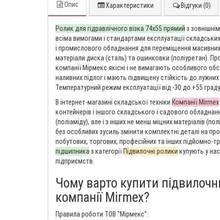
Опис
Характеристики
Відгуки (0)
Ролик для гідравлічного візка 74х55 прямий
з зовнішнім
всіма вимогами і стандартами експлуатації складськи
і промислового обладнання для переміщення масивних в
матеріали диска (сталь) та ошинковки (поліуретан). Про
компанії Мірмекс якісні і не вимагають особливого обс
наливних підлог і мають підвищену стійкість до лужних
Температурний режим експлуатації від -30 до +55 граду
В інтернет-магазині складської техніки
Компанії Mirmex
контейнерів і іншого складського і садового обладнанн
(поліаміду), але і з інших не менш міцних матеріалів (пол
без особливих зусиль змінити комплектні деталі на про
побутових, торгових, професійних та інших підйомно-т
підшипника
з категорії
Підвилочні ролики
купують у нас
підприємств.
Чому варто купити підвилочн
компанії Mirmex?
Правила роботи ТОВ "Мірмекс":