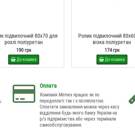
к підвилочний 80х70 для
Ролик підвилочний 80х6
рохлі поліуретан
візка поліуретан
190 грн
174 грн
До кошика
До кошика
Оплата
Компанія Mirmex працює як по
,
передоплаті так і з післяплатою.
Сплатити замовлення можна через касу
відділення будь-якого банку України на
р/з підприємства або через термінали
самообслуговування.