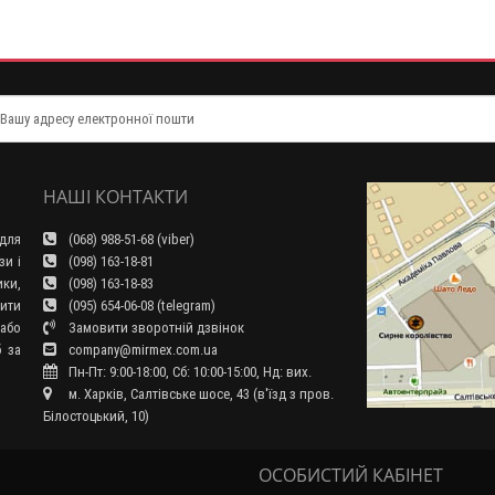
НАШІ КОНТАКТИ
для
(068) 988-51-68 (viber)
зи і
(098) 163-18-81
ки,
(098) 163-18-83
ити
(095) 654-06-08 (telegram)
або
Замовити зворотній дзвінок
б за
company@mirmex.com.ua
Пн-Пт: 9:00-18:00, Сб: 10:00-15:00, Нд: вих.
м. Харків, Салтівське шосе, 43 (в'їзд з пров.
Білостоцький, 10)
ОСОБИСТИЙ КАБІНЕТ