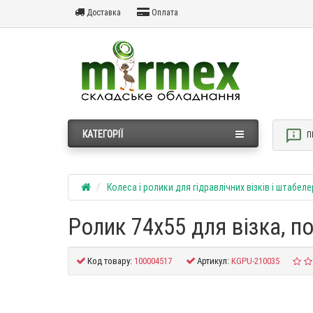
Доставка
Оплата
КАТЕГОРІЇ
П
Колеса і ролики для гідравлічних візків і штабеле
Ролик 74х55 для візка, п
Код товару:
100004517
Артикул:
KGPU-210035