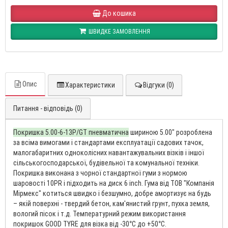
До кошика
ШВИДКЕ ЗАМОВЛЕННЯ
Опис
Характеристики
Відгуки (0)
Питання - відповідь (0)
Покришка 5.00-6-13P/GT пневматична
шириною 5.00″ розроблена
за всіма вимогами і стандартами експлуатації садових тачок,
малогабаритних одноколісних навантажувальних візків і іншої
сільськогосподарської, будівельної та комунальної техніки.
Покришка виконана з чорної стандартної гуми з нормою
шаровості 10PR і підходить на диск 6 inch. Гума від ТОВ "Компанія
Мірмекс" котиться швидко і безшумно, добре амортизує на будь
– якій поверхні - твердий бетон, кам'янистий грунт, пухка земля,
вологий пісок і т.д. Температурний режим використання
покришок GOOD TYRE для візка від -30°С до +50°С.