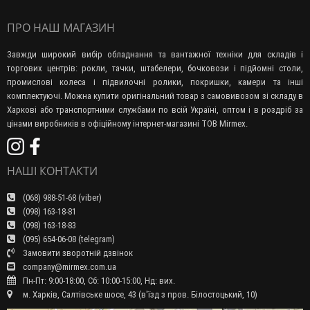
ПРО НАШ МАГАЗИН
Завжди широкий вибір обладнання та вантажної техніки для складів і
торгових центрів: рокли, тачки, штабелери, бочковози і підйомні столи,
промислові колеса і підвилочні ролики, покришки, камери та інші
комплектуючі. Можна купити оригінальний товар з самовивозом зі складу в
Харкові або транспортними службами по всій Україні, оптом і в роздріб за
цінами виробників в офіційному інтернет-магазині ТОВ Mirmex.
НАШІ КОНТАКТИ
(068) 988-51-68 (viber)
(098) 163-18-81
(098) 163-18-83
(095) 654-06-08 (telegram)
Замовити зворотній дзвінок
company@mirmex.com.ua
Пн-Пт: 9:00-18:00, Сб: 10:00-15:00, Нд: вих.
м. Харків, Салтівське шосе, 43 (в'їзд з пров. Білостоцький, 10)