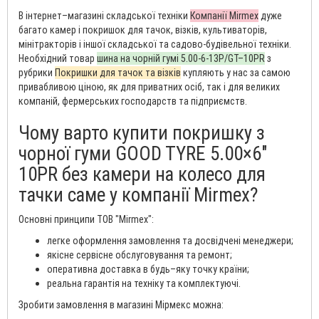
В інтернет–магазині складської техніки
Компанії Mirmex
дуже
багато камер і покришок для тачок, візків, культиваторів,
мінітракторів і іншої складської та садово-будівельної техніки.
Необхідний товар
шина на чорній гумі 5.00-6-13P/GT–10PR
з
рубрики
Покришки для тачок та візків
купляють у нас за самою
привабливою ціною, як для приватних осіб, так і для великих
компаній, фермерських господарств та підприємств.
Чому варто купити покришку з
чорної гуми GOOD TYRE 5.00×6″
10PR без камери на колесо для
тачки саме у компанії Mirmex?
Основні принципи ТОВ "Mirmex":
легке оформлення замовлення та досвідчені менеджери;
якісне сервісне обслуговування та ремонт;
оперативна доставка в будь–яку точку країни;
реальна гарантія на техніку та комплектуючі.
Зробити замовлення в магазині Мірмекс можна: