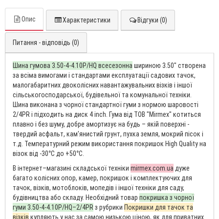
Опис
Характеристики
Відгуки (0)
Питання - відповідь (0)
Шина гумова 3.50-4-4.10P/HQ всесезонна
шириною 3.50″ створена
за всіма вимогами і стандартами експлуатації садових тачок,
малогабаритних двоколісних навантажувальних візків і іншої
сільськогосподарської, будівельної та комунальної техніки.
Шина виконана з чорної стандартної гуми з нормою шаровості
2/4PR і підходить на диск 4 inch. Гума від ТОВ "Mirmex" котиться
плавно і без шуму, добре амортизує на будь – якій поверхні -
твердий асфальт, кам'янистий грунт, пухка земля, мокрий пісок і
т.д. Температурний режим використання покришок High Quality на
візок від -30°С до +50°С.
В інтернет–магазині складської техніки
mirmex.com.ua
дуже
багато колісних опор, камер, покришок і комплектуючих для
тачок, візків, мотоблоків, мопедів і іншої техніки для саду,
будівництва або складу. Необхідний товар
покришка з чорної
гуми 3.50-4-4.10P/HQ–2/4PR
з рубрики
Покришки для тачок та
візків
купляють у нас за самою низькою ціною, як для приватних