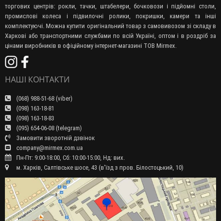
торгових центрів: рокли, тачки, штабелери, бочковози і підйомні столи,
промислові колеса і підвилочні ролики, покришки, камери та інші
комплектуючі. Можна купити оригінальний товар з самовивозом зі складу в
Харкові або транспортними службами по всій Україні, оптом і в роздріб за
цінами виробників в офіційному інтернет-магазині ТОВ Mirmex.
НАШІ КОНТАКТИ
(068) 988-51-68 (viber)
(098) 163-18-81
(098) 163-18-83
(095) 654-06-08 (telegram)
Замовити зворотній дзвінок
company@mirmex.com.ua
Пн-Пт: 9:00-18:00, Сб: 10:00-15:00, Нд: вих.
м. Харків, Салтівське шосе, 43 (в'їзд з пров. Білостоцький, 10)