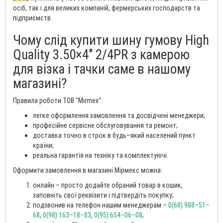
осіб, так і для великих компаній, фермерських господарств та
підприємств.
Чому слід купити шину гумову High
Quality 3.50×4″ 2/4PR з камерою
для візка і тачки саме в нашому
магазині?
Правила роботи ТОВ "Mirmex":
легке оформлення замовлення та досвідчені менеджери;
професійне сервісне обслуговування та ремонт;
доставка точно в строк в будь–який населений пункт
країни;
реальна гарантія на техніку та комплектуючі.
Оформити замовлення в магазині Мірмекс можна:
онлайн – просто додайте обраний товар в кошик,
заповніть свої реквізити і підтвердіть покупку;
подзвонив на телефон нашим менеджерам –
0(68) 988–51–
68
,
0(98) 163–18–83
,
0(95) 654–06–08
;