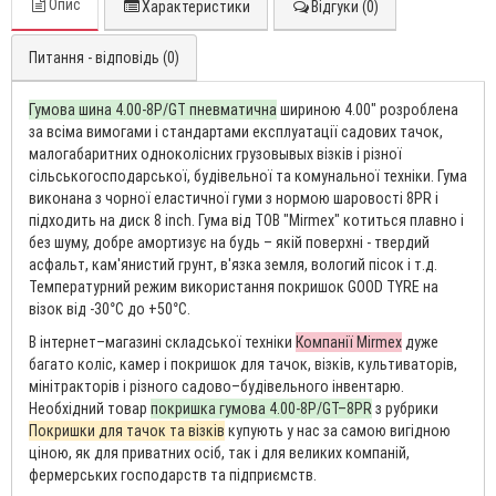
Опис
Характеристики
Відгуки (0)
Питання - відповідь (0)
Гумова шина 4.00-8P/GT пневматична
шириною 4.00″ розроблена
за всіма вимогами і стандартами експлуатації садових тачок,
малогабаритних одноколісних грузовывых візків і різної
сільськогосподарської, будівельної та комунальної техніки. Гума
виконана з чорної еластичної гуми з нормою шаровості 8PR і
підходить на диск 8 inch. Гума від ТОВ "Mirmex" котиться плавно і
без шуму, добре амортизує на будь – якій поверхні - твердий
асфальт, кам'янистий грунт, в'язка земля, вологий пісок і т.д.
Температурний режим використання покришок GOOD TYRE на
візок від -30°С до +50°С.
В інтернет–магазині складської техніки
Компанії Mirmex
дуже
багато коліс, камер і покришок для тачок, візків, культиваторів,
мінітракторів і різного садово–будівельного інвентарю.
Необхідний товар
покришка гумова 4.00-8P/GT–8PR
з рубрики
Покришки для тачок та візків
купують у нас за самою вигідною
ціною, як для приватних осіб, так і для великих компаній,
фермерських господарств та підприємств.