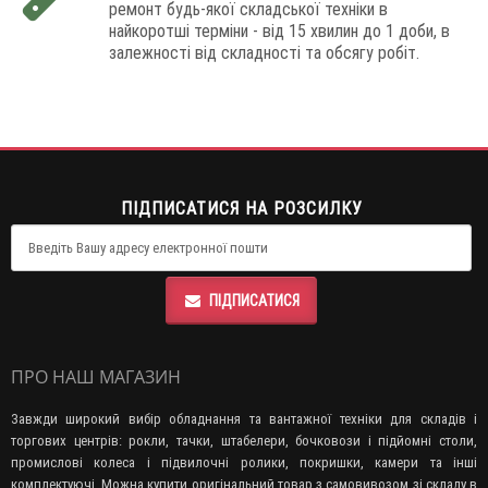
ремонт будь-якої складської техніки в
найкоротші терміни - від 15 хвилин до 1 доби, в
залежності від складності та обсягу робіт.
ПІДПИСАТИСЯ НА РОЗСИЛКУ
ПІДПИСАТИСЯ
ПРО НАШ МАГАЗИН
Завжди широкий вибір обладнання та вантажної техніки для складів і
торгових центрів: рокли, тачки, штабелери, бочковози і підйомні столи,
промислові колеса і підвилочні ролики, покришки, камери та інші
комплектуючі. Можна купити оригінальний товар з самовивозом зі складу в