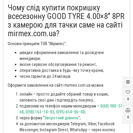
Чому слід купити покришку
всесезонну GOOD TYRE 4.00×8″ 8PR
з камерою для тачки саме на сайті
mirmex.com.ua?
Основні принципи ТОВ "Мірмекс":
швидке оформлення замовлення та досвідчені
менеджери;
якісне сервісне обслуговування та ремонт;
оперативна доставка в будь–яку точку країни;
чесна гарантія до 24 місяців.
Оформити замовлення на сайті mirmex.com.ua можна:
онлайн – просто додайте обраний товар в кошик,
0
заповніть свої дані і підтвердіть покупку;
подзвонив на телефон нашим менеджерам –
0(68) 988–51–
68
,
0(98) 163–18–83
,
0(95) 654–06–08
;
0
через форму "
Зворотний дзвінок
";
за допомогою месенджерів Telegram, Viber, Facebook
Messenger, Instagram Direct, WhatsApp – через кнопку