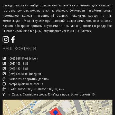
Завжди широкий вибір обладнання та вантажної техніки для складів і
торгових центрів: рокли, тачки, штабелери, бочковози і підйомні столи,
промислові колеса і підвилочні ролики, покришки, камери та інші
комплектуючі. Можна купити оригінальний товар з самовивозом зі складу в
Харкові або транспортними службами по всій Україні, оптом і в роздріб за
цінами виробників в офіційному інтернет-магазині ТОВ Mirmex.
НАШІ КОНТАКТИ
(068) 988-51-68 (viber)
(098) 163-18-81
(098) 163-18-83
(095) 654-06-08 (telegram)
Замовити зворотній дзвінок
company@mirmex.com.ua
Пн-Пт: 9:00-18:00, Сб: 10:00-15:00, Нд: вих.
м. Харків, Салтівське шосе, 43 (в'їзд з пров. Білостоцький, 10)