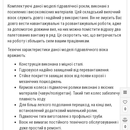
Комплектуючі даної моделі гідравлічної рокли, виконані з
посилених і високоякісних матеріалів. Цей складський вилочний
візок служить довго і надійний у використанні. Він не змусить Вас
довго вести навантажувальні та розвантажувальні роботи, адже
за допомогою довжини вил, на них можна помістити відразу два
палетованих вантажу в ряд. Це скоротить час, що витрачається
на роботу і збільшить сили вашим працівникам.
Технічні характеристики даної моделі гідравлічного візка
вражають:
Конструкція виконана з міцної сталі.
Гідровузол надійно захищений від перевантаження.
Стійке покриття захищає візок від появи корозії і
механічних пошкоджень.
Кермові колеса і підвилочні ролики виконані з якісних
матеріалів (чавун/поліуретан). Такий тип колес забезпечує
плавність ходу.
Для більш легкого подолання перешкод, на кінці вил,
0
встановлений додатковий маленький ролик.
Підвилочні тяги виготовлені з профільної труби.
Візок не вимагає постійного технічного обслуговування і
0
дуже простий в ремонті.