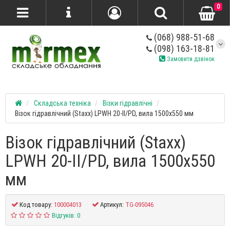
0
(068) 988-51-68
(098) 163-18-81
Замовити дзвінок
Складська техніка
Візки гідравлічні
Візок гідравлічний (Staxx) LPWH 20-II/PD, вила 1500х550 мм
Візок гідравлічний (Staxx)
LPWH 20-II/PD, вила 1500х550
мм
Код товару:
100004013
Артикул:
TG-095046
Відгуків: 0