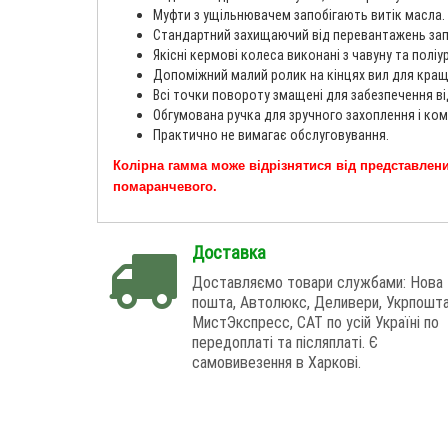
Муфти з ущільнювачем запобігають витік масла.
Стандартний захищаючий від перевантажень зап
Якісні кермові колеса виконані з чавуну та пол
Допоміжний малий ролик на кінцях вил для кра
Всі точки повороту змащені для забезпечення ві
Обгумована ручка для зручного захоплення і ком
Практично не вимагає обслуговування.
Колірна гамма може відрізнятися від представлен
помаранчевого
.
Доставка
Доставляємо товари службами: Нова
пошта, Автолюкс, Деливери, Укрпошта
МистЭкспресс, САТ по усій Україні по
передоплаті та післяплаті. Є
самовивезення в Харкові.