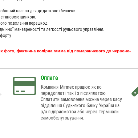
обіжний клапан для додаткової безпеки.
іуретановою шинкою.
щого подолання перешкод.
дмінної маневреності та легкості рульового управління.
форту.
их фото, фактична колірна гамма від помаранчевого до червоно-
Оплата
Компанія Mirmex працює як по
,
передоплаті так і з післяплатою.
Сплатити замовлення можна через касу
відділення будь-якого банку України на
р/з підприємства або через термінали
самообслуговування.