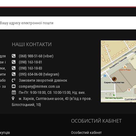
НАШІ КОНТАКТИ
для
(068) 988-51-68 (viber)
зи і
(098) 163-18-81
ки,
(098) 163-18-83
ити
(095) 654-06-08 (telegram)
або
Замовити зворотній дзвінок
б за
company@mirmex.com.ua
Пн-Пт: 9:00-18:00, Сб: 10:00-15:00, Нд: вих.
м. Харків, Салтівське шосе, 43 (в'їзд з пров.
Білостоцький, 10)
ОСОБИСТИЙ КАБІНЕТ
купців
Особистий кабінет