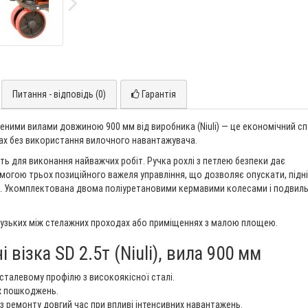
Питання - відповідь (0)
Гарантія
ченими вилами довжиною 900 мм від виробника (Niuli) — це економічний сп
нах без використання вилочного навантажувача.
ть для виконання найважчих робіт. Ручка рохлі з петлею безпеки дає
огою трьох позиційного важеля управління, що дозволяє опускати, підні
я. Укомплектована двома поліуретановими кермавими колесами і подвил
в вузьких між стелажних проходах або приміщеннях з малою площею.
 візка SD 2.5т (Niuli), вила 900 мм
сталевому профілю з високоякісної сталі.
х пошкоджень.
ез ремонту довгий час при впливі інтенсивних навантажень.