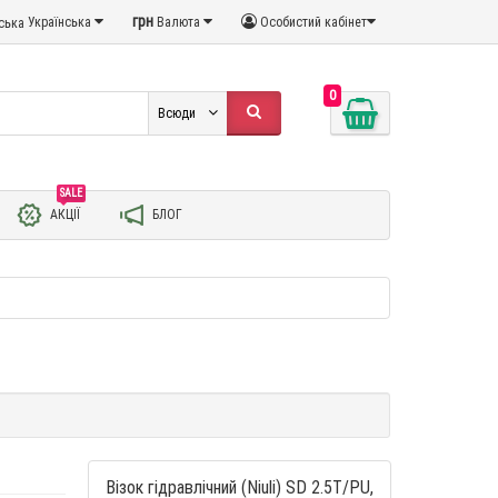
грн
Українська
Валюта
Особистий кабінет
0
Всюди
SALE
АКЦІЇ
БЛОГ
Візок гідравлічний (Niuli) SD 2.5T/PU,