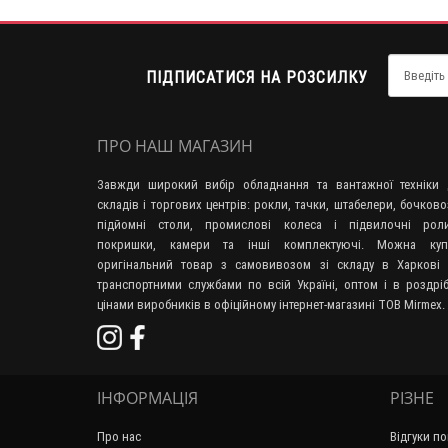
ПІДПИСАТИСЯ НА РОЗСИЛКУ
ПРО НАШ МАГАЗИН
Завжди широкий вибір обладнання та вантажної техніки 
складів і торгових центрів: рокли, тачки, штабелери, бочково
підйомні столи, промислові колеса і підвилочні роли
покришки, камери та інші комплектуючі. Можна куп
оригінальний товар з самовивозом зі складу в Харкові 
транспортними службами по всій Україні, оптом і в роздрі
цінами виробників в офіційному інтернет-магазині ТОВ Mirmex.
ІНФОРМАЦІЯ
РІЗНЕ
Про нас
Відгуки по