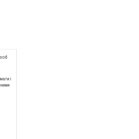
осіб
мати і
ьними