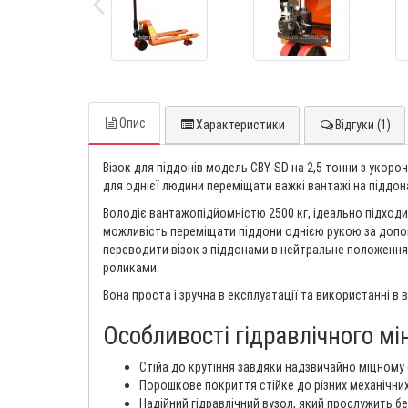
Опис
Характеристики
Відгуки (1)
Візок для піддонів модель CBY-SD на 2,5 тонни з укоро
для однієї людини переміщати важкі вантажі на піддо
Володіє вантажопідйомністю 2500 кг, ідеально підходи
можливість переміщати піддони однією рукою за допом
переводити візок з піддонами в нейтральне положенн
роликами.
Вона проста і зручна в експлуатації та використанні 
Особливості гідравлічного міні
Стійа до крутіння завдяки надзвичайно міцному 
Порошкове покриття стійке до різних механічни
Надійний гідравлічний вузол, який прослужить б