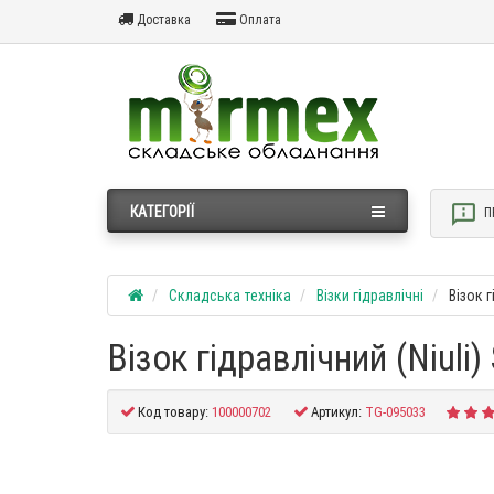
Доставка
Оплата
КАТЕГОРІЇ
П
Складська техніка
Візки гідравлічні
Візок 
Візок гідравлічний (Niuli
Код товару:
100000702
Артикул:
TG-095033