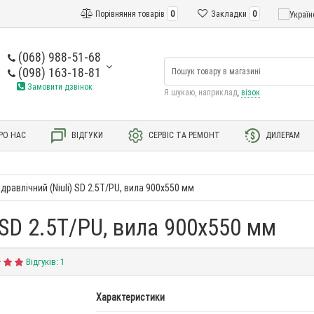
Порівняння товарів
0
Закладки
0
(068) 988-51-68
(098) 163-18-81
Замовити дзвінок
Я шукаю, наприклад,
візок
РО НАС
ВІДГУКИ
СЕРВІС ТА РЕМОНТ
ДИЛЕРАМ
гідравлічний (Niuli) SD 2.5T/PU, вила 900x550 мм
) SD 2.5T/PU, вила 900x550 мм
Відгуків: 1
Характеристики