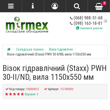
0
(068) 988-51-68
(098) 163-18-81
Замовити дзвінок
Складська техніка
Візки гідравлічні
Візок гідравлічний (Staxx) PWH 30-II/ND, вила 1150х550 мм
Візок гідравлічний (Staxx) PWH
30-II/ND, вила 1150х550 мм
Код товару:
100004012
Артикул:
TG-095053
Відгуків: 3